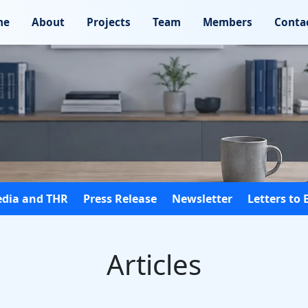
me
About
Projects
Team
Members
Conta
dia and THR
Press Release
Newsletter
Letters to 
Articles