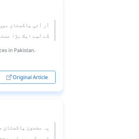
آر آئی پاکستان میں 
کے لیے ایک بڑا مسئل
ces in Pakistan.
Original Article
یہ مضمون پاکستان می
ٹوبیکو ہیں اور صحت 