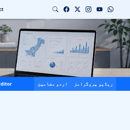
ct
ریڈیو پروگرامز
اردو مضامین
Editor