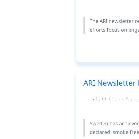
The ARI newsletter r
efforts focus on en
ARI Newsletter
ہاں کے بالغ افراد
Sweden has achieved 
declared 'smoke free