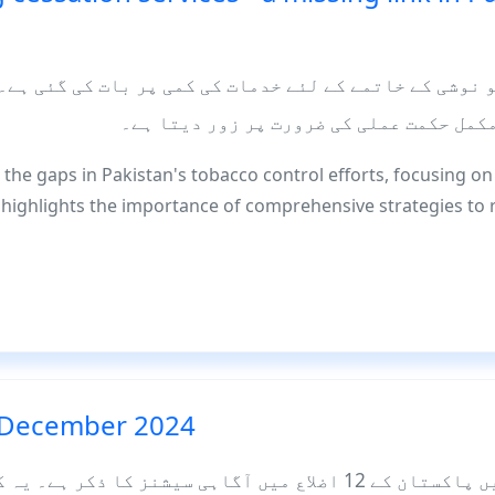
نوشی کے خاتمے کے لئے خدمات کی کمی پر بات کی گئی ہے۔
کمل حکمت عملی کی ضرورت پر زور دیتا ہے۔
s the gaps in Pakistan's tobacco control efforts, focusing o
It highlights the importance of comprehensive strategies t
 December 2024
کی نیوز لیٹر میں پاکستان کے 12 اضلاع میں آگاہی سیشنز کا ذک