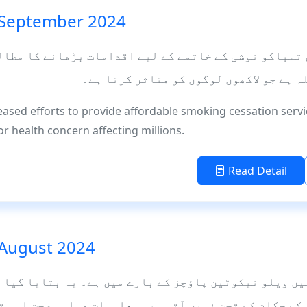
 September 2024
تمباکو نوشی کے خاتمے کے لیے اقدامات بڑھانے کا مطال
ہ ہے جو لاکھوں لوگوں کو متاثر کرتا ہے۔
reased efforts to provide affordable smoking cessation servi
r health concern affecting millions.
Read Detail
 August 2024
ں ویلو نیکوٹین پاؤچز کے بارے میں ہے۔ یہ بتایا گیا ہ
کے حکام کے تحت نہیں آتی۔ یہ معلومات عوامی صحت اور ت